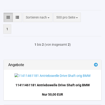
Sortieren nach
pro Seite
Sortieren nach
500 pro Seite
1
1
bis
2
(von insgesamt
2
)
Angebote
11411461181 An­triebs­wel­le Drive Shaft orig BMW
Nur 50,00 EUR