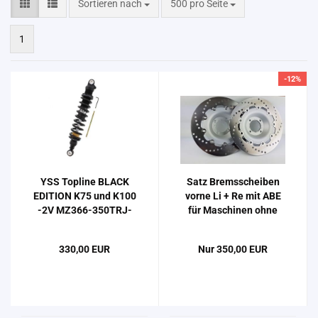
Sortieren nach
pro Seite
Sortieren nach
500 pro Seite
1
-12%
YSS Top­li­ne BLACK
Satz Brems­schei­ben
EDI­TI­ON K75 und K100
vorne Li + Re mit ABE
-2V MZ366-​​350TRJ-​
für Ma­schi­nen ohne
01 nun mit ABE
ABS - schwim­mend -
K75 / K100-​2V
330,00 EUR
Nur 350,00 EUR
MD604LS-​​RS