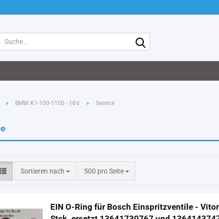
Suche...
»
»
BMW K1-100-1100 - 16V
Service
ce
Sortieren nach
pro Seite
Sortieren nach
500 pro Seite
EIN O-Ring für Bosch Einspritzventile - Viton
Stck. ersetzt 13641730767 und 136414374