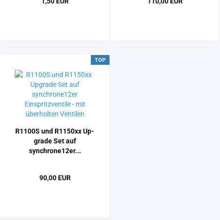
1,50 EUR
110,00 EUR
TOP
R1100S und R1150xx Up­
grade Set auf
synchrone12er...
90,00 EUR