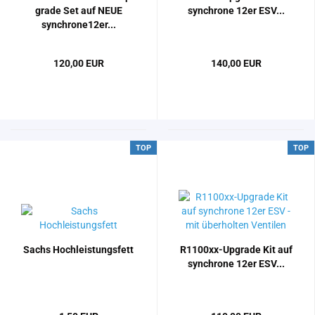
grade Set auf NEUE
syn­chro­ne 12er ESV...
synchrone12er...
120,00 EUR
140,00 EUR
TOP
TOP
Sachs Hoch­leis­tungs­fett
R1100xx-​​Up­grade Kit auf
syn­chro­ne 12er ESV...