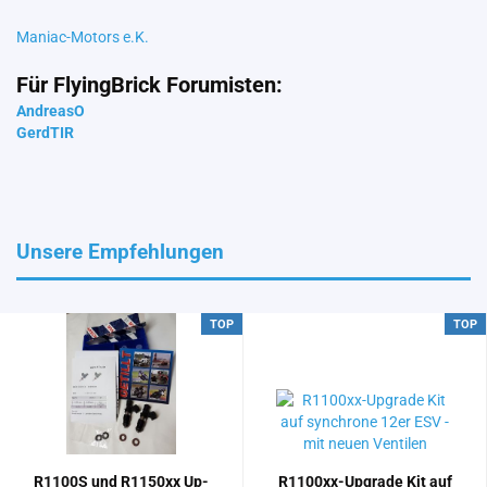
Maniac-Motors e.K.
Für FlyingBrick Forumisten:
AndreasO
GerdTIR
Unsere Empfehlungen
TOP
TOP
R1100S und R1150xx Up­
R1100xx-​​Up­grade Kit auf