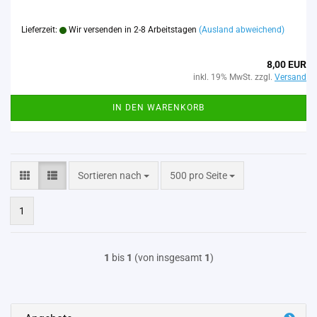
Lieferzeit:
Wir versenden in 2-8 Arbeitstagen
(Ausland abweichend)
8,00 EUR
inkl. 19% MwSt. zzgl.
Versand
IN DEN WARENKORB
Sortieren nach
pro Seite
Sortieren nach
500 pro Seite
1
1
bis
1
(von insgesamt
1
)