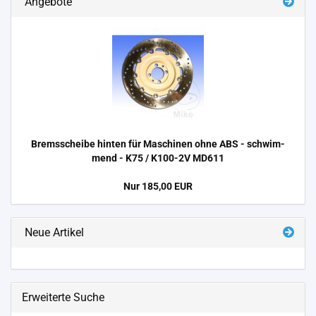
Angebote
Brems­schei­be hin­ten für Ma­schi­nen ohne ABS - schwim­
mend - K75 / K100-​2V MD611
Nur 185,00 EUR
Neue Artikel
Erweiterte Suche