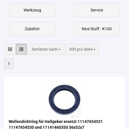
Werkzeug
Service
Zubehör
Nice Stuff - K100
Sortieren nach
pro Seite
Sortieren nach
500 pro Seite
1
Wel­len­dicht­ring für Hall­ge­ber er­setzt 11147654531
11147654530 und 11141460350 36x52x7