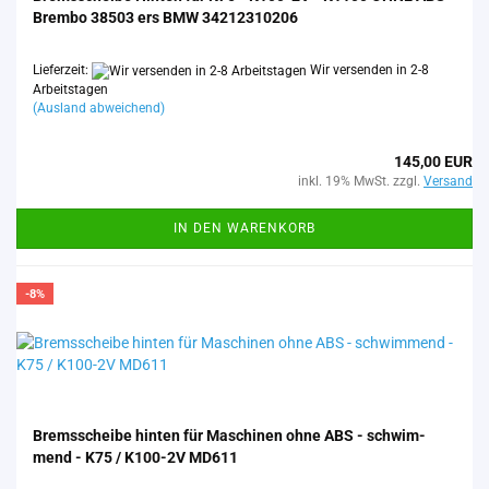
Brem­bo 38503 ers BMW 34212310206
Lieferzeit:
Wir versenden in 2-8
Arbeitstagen
(Ausland abweichend)
145,00 EUR
inkl. 19% MwSt. zzgl.
Versand
IN DEN WARENKORB
-8%
Brems­schei­be hin­ten für Ma­schi­nen ohne ABS - schwim­
mend - K75 / K100-​2V MD611