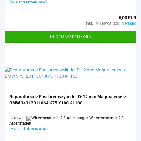
(Ausland abweichend)
6,00 EUR
inkl. 19% MwSt. zzgl.
Versand
IN DEN WARENKORB
Re­pa­ra­tur­satz Fuss­brems­zy­lin­der D-12 mm Ma­gu­ra er­setzt
BMW 34312311064 K75 K100 K1100
Lieferzeit:
Wir versenden in 2-8
Arbeitstagen
(Ausland abweichend)