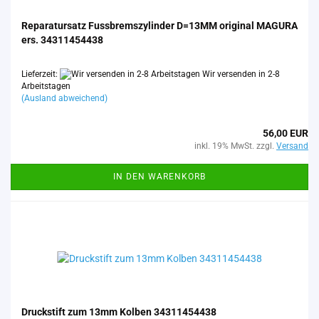
Re­pa­ra­tur­satz Fuss­brems­zy­lin­der D=13MM ori­gi­nal MA­GU­RA
ers. 34311454438
Lieferzeit:
Wir versenden in 2-8
Arbeitstagen
(Ausland abweichend)
56,00 EUR
inkl. 19% MwSt. zzgl.
Versand
IN DEN WARENKORB
Druck­stift zum 13mm Kol­ben 34311454438