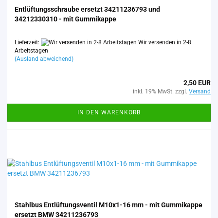
Ent­lüf­tungs­schrau­be er­setzt 34211236793 und
34212330310 - mit Gum­mi­kap­pe
Lieferzeit:
Wir versenden in 2-8
Arbeitstagen
(Ausland abweichend)
2,50 EUR
inkl. 19% MwSt. zzgl.
Versand
IN DEN WARENKORB
Stahl­bus Ent­lüf­tungs­ven­til M10x1-​​16 mm - mit Gum­mi­kap­pe
er­setzt BMW 34211236793