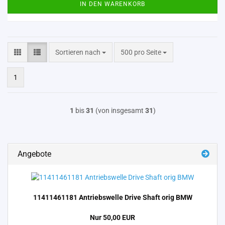
IN DEN WARENKORB
Sortieren nach
pro Seite
Sortieren nach
500 pro Seite
1
1
bis
31
(von insgesamt
31
)
Angebote
11411461181 An­triebs­wel­le Drive Shaft orig BMW
Nur 50,00 EUR