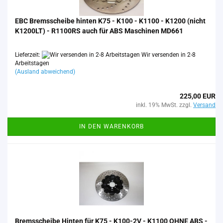
EBC Brems­schei­be hin­ten K75 - K100 - K1100 - K1200 (nicht
K1200LT) - R1100RS auch für ABS Ma­schi­nen MD661
Lieferzeit:
Wir versenden in 2-8
Arbeitstagen
(Ausland abweichend)
225,00 EUR
inkl. 19% MwSt. zzgl.
Versand
IN DEN WARENKORB
Brems­schei­be Hin­ten für K75 - K100-​2V - K1100 OHNE ABS -