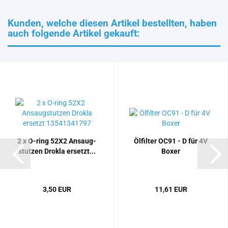
Kunden, welche diesen Artikel bestellten, haben
auch folgende Artikel gekauft:
2 x O-​ring 52X2 An­saug­
Öl­fil­ter OC91 - D für 4V
stut­zen Drokla er­setzt...
Boxer
3,50 EUR
11,61 EUR