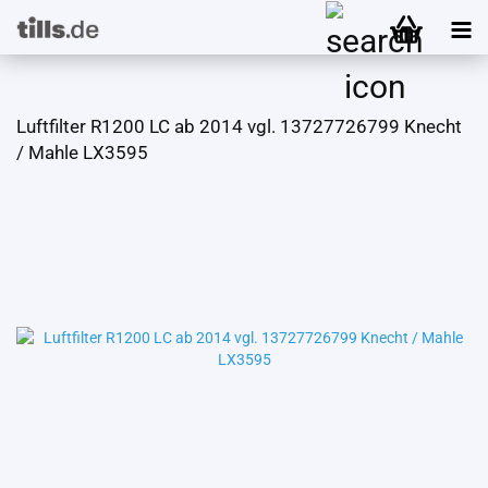
Luft­fil­ter R1200 LC ab 2014 vgl. 13727726799 Knecht
/ Mahle LX3595