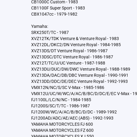
CB1000C Custom - 1983
CB1100F Super Sport - 1983
CBX1047cc - 1979-1982
Yamaha:
SRX250T/TC - 1987
XVZ12TK/TDK Venture & Venture Royal - 1983
XVZ12DL/DKC2/DN Venture Royal - 1984-1985
XVZ13DS/DT Venture Royal - 1986-1987
XVZ13DSC/DTC Venture Royal - 1986-1987
XVZ12T/TC/U/UC Venture - 1987-1988
XVZ13DU/DUC/DW/DWC Venture Royal - 1988-1989
XVZ13DA/DAC/DB/DBC Venture Royal - 1990-1991
XVZ13DD/DDC/DE/DEC Venture Royal - 1992-1993
VMX12N/NC/S/SC V-Max - 1985-1986
VMX12U/UC/W/WC/A/AC/B/BC/D/DC/E/EC V-Max - 19
FJ1100L/LC/N/NC - 1984-1985
FJ1200S/SC/T/TC - 1986-1987
FJ1200W/WC/A/AC/B/BC/D/DC - 1989-1992
FJ1200AD/ADC/AE/AEC (ABS) - 1992-1993
YAMAHA MOTORCYCLES FJ 600
YAMAHA MOTORCYCLES FZ 600
YAMAHA MOTORCYCLES XJ 550