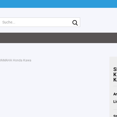
Suche...
ge YAMAHA Honda Kawa
S
K
K
Ar
Li
St