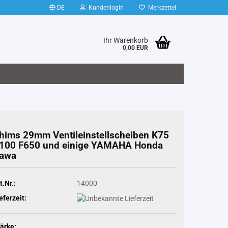
DE
Kundenlogin
Merkzettel
Ihr Warenkorb
0,00 EUR
hims 29mm Ven­til­ein­stell­schei­ben K75
100 F650 und ei­ni­ge YA­MA­HA Honda
awa
t.Nr.:
14000
eferzeit:
ärke: