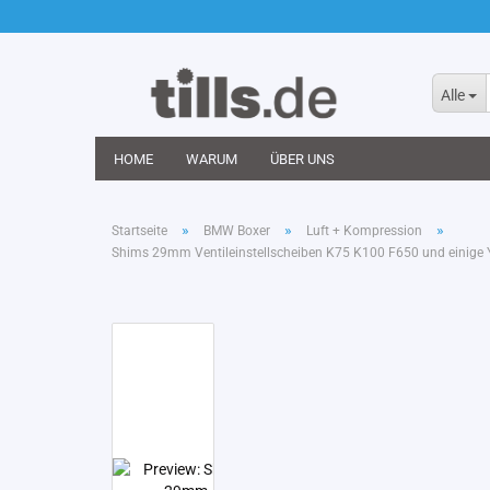
Alle
HOME
WARUM
ÜBER UNS
»
»
»
Startseite
BMW Boxer
Luft + Kompression
Shims 29mm Ventileinstellscheiben K75 K100 F650 und eini