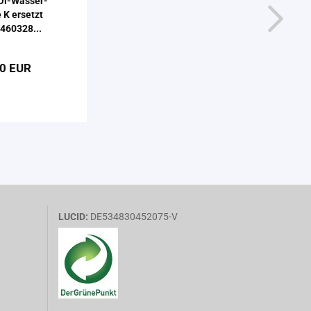
Öl-​Was­ser­
 K er­setzt
460328...
00 EUR
LUCID:
DE534830452075-V