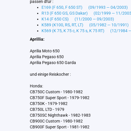
passen dfür :
E169 (F 650, F 650 ST) (09/1993 — 04/2003)
R13 (F 650 GS, GS Dakar) (02/1999 — 11/2003
K14 (F 650 CS) (11/2000 — 09/2003)
K589 (K100, RS, RT, LT) (05/1982 — 10/1991)
K569 (K 75, K 75 c, K 75 s, K 75 RT) (12/1984 
Aprillia:
Aprilia Moto 650
Aprilia Pegaso 650
Aprilia Pegaso 650 Garda
und einige Reiskocher :
Honda:
CB750C Custom - 1980-1982
CB750F Super Sport - 1979-1982
CB750K - 1979-1982
CB750L LTD - 1979
CB750SC Nighthawk - 1982-1983
CB900C Custom - 1980-1982
CB900F Super Sport - 1981-1982