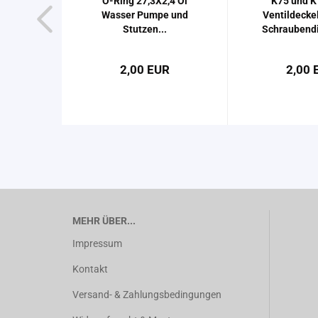
O-​Ring 27,3X2,4 Öl
K75 und K
Was­ser Pumpe und
Ven­til­de­cke
Stut­zen...
Schrau­ben­di
2,00 EUR
2,00 
MEHR ÜBER...
Impressum
Kontakt
Versand- & Zahlungsbedingungen