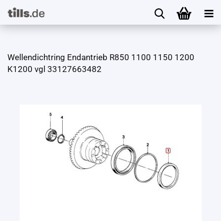
Wel­len­dicht­ring End­an­trieb R850 1100 1150 1200
K1200 vgl 33127663482