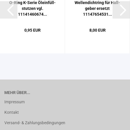
O-​Ring K-​Serie Öl­ein­füll­
Wel­len­dicht­ring für Hall­
stut­zen vgl.
ge­ber er­setzt
11141460674...
11147654531...
0,95 EUR
8,00 EUR
MEHR ÜBER...
Impressum
Kontakt
Versand- & Zahlungsbedingungen